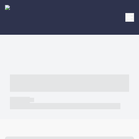
----- ----- -- ------ ---- ---- -- ----- -----
----- --- ------
----- -----
----- ----- -- ------ ---- ---- -- ----- ----- ----- --- ------