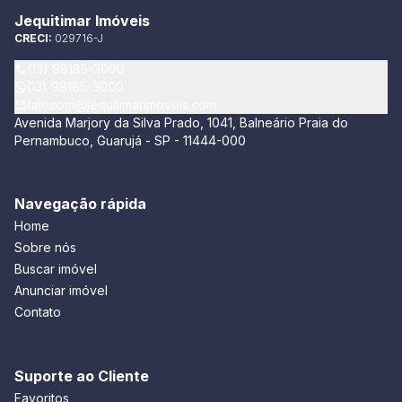
Jequitimar Imóveis
CRECI:
029716-J
(13) 98185-3000
(13) 98185-3000
falecom@jequitimarimoveis.com
Avenida Marjory da Silva Prado, 1041, Balneário Praia do
Pernambuco, Guarujá - SP - 11444-000
Navegação rápida
Home
Sobre nós
Buscar imóvel
Anunciar imóvel
Contato
Suporte ao Cliente
Favoritos