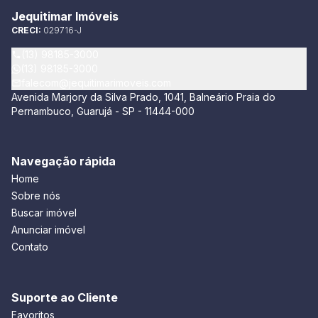
Jequitimar Imóveis
CRECI:
029716-J
(13) 98185-3000
(13) 98185-3000
falecom@jequitimarimoveis.com
Avenida Marjory da Silva Prado, 1041, Balneário Praia do
Pernambuco, Guarujá - SP - 11444-000
Navegação rápida
Home
Sobre nós
Buscar imóvel
Anunciar imóvel
Contato
Suporte ao Cliente
Favoritos