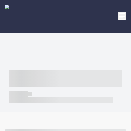
----- ----- -- ------ ---- ---- -- ----- -----
----- --- ------
----- -----
----- ----- -- ------ ---- ---- -- ----- ----- ----- --- ------