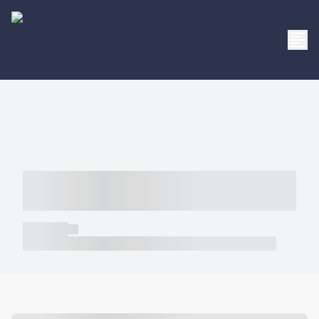
----- ----- -- ------ ---- ---- -- ----- -----
----- --- ------
----- -----
----- ----- -- ------ ---- ---- -- ----- ----- ----- --- ------