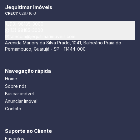
Jequitimar Imóveis
CRECI:
029716-J
(13) 98185-3000
(13) 98185-3000
falecom@jequitimarimoveis.com
Avenida Marjory da Silva Prado, 1041, Balneário Praia do
Pernambuco, Guarujá - SP - 11444-000
Navegação rápida
Home
Sobre nós
Buscar imóvel
Anunciar imóvel
Contato
Suporte ao Cliente
Favoritos