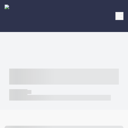
----- ----- -- ------ ---- ---- -- ----- -----
----- --- ------
----- -----
----- ----- -- ------ ---- ---- -- ----- ----- ----- --- ------