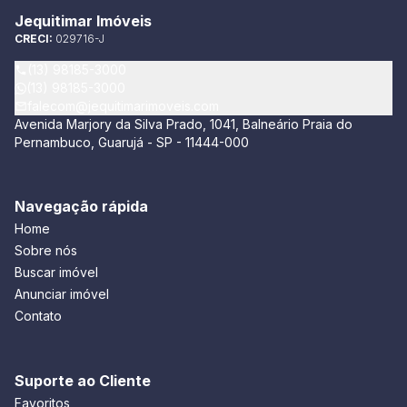
Jequitimar Imóveis
CRECI:
029716-J
(13) 98185-3000
(13) 98185-3000
falecom@jequitimarimoveis.com
Avenida Marjory da Silva Prado, 1041, Balneário Praia do
Pernambuco, Guarujá - SP - 11444-000
Navegação rápida
Home
Sobre nós
Buscar imóvel
Anunciar imóvel
Contato
Suporte ao Cliente
Favoritos