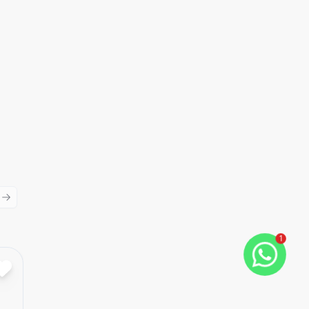
ious slide
Next slide
1
Cód:
5595
Comparar