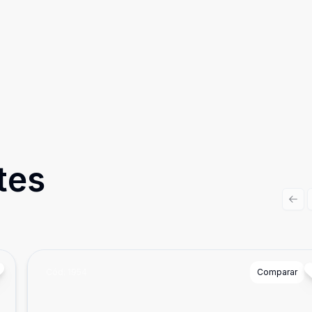
tes
Prev
Cód:
1954
Comparar