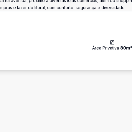
ada na avenida, próximo a diversas lojas comercias, além do shoppi
pras e lazer do litoral, com conforto, segurança e diversidade.
Área Privativa
80
m