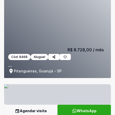
R$ 8.728,00
/ mês
Cód:
8468
Aluguel
...
Pitangueiras, Guarujá - SP
Agendar visita
WhatsApp