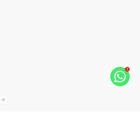
1
ious slide
Next slide
Cód:
TE4849
Comparar