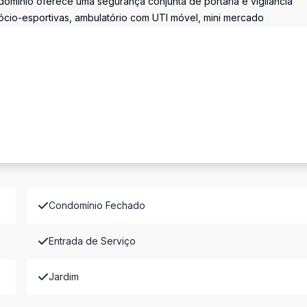
domínio oferece uma segurança conjunta de portaria e vigilância
sócio-esportivas, ambulatório com UTI móvel, mini mercado
Condomínio Fechado
Entrada de Serviço
Jardim