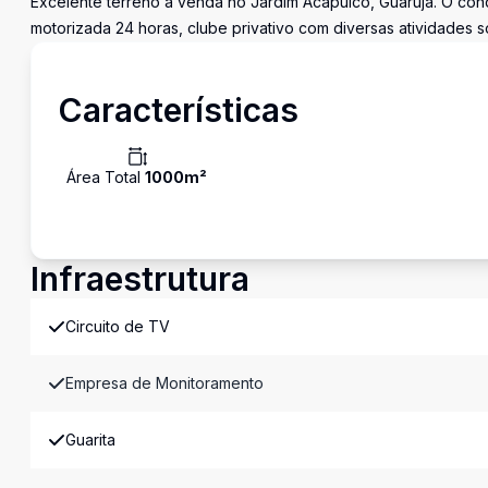
Excelente terreno à venda no Jardim Acapulco, Guarujá. O con
motorizada 24 horas, clube privativo com diversas atividades 
Características
Área Total
1000
m²
Infraestrutura
Circuito de TV
Empresa de Monitoramento
Guarita