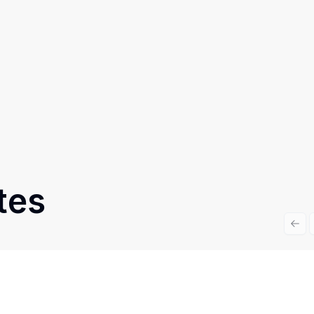
tes
Prev
Cód:
TE833
Comparar