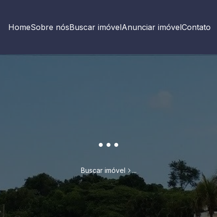
Home
Sobre nós
Buscar imóvel
Anunciar imóvel
Contato
...
Buscar imóvel
...