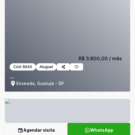
R$ 3.800,00
/ mês
Cód:
8945
Aluguel
...
Enseada, Guarujá - SP
Agendar visita
WhatsApp