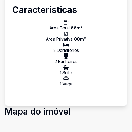
Características
Área Total
88
m²
Área Privativa
80
m²
2
Dormitório
s
2
Banheiro
s
1
Suíte
1
Vaga
Mapa do imóvel