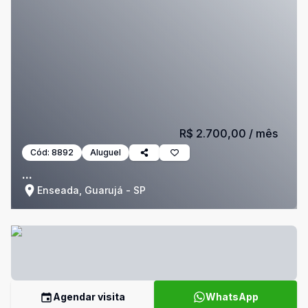
R$ 2.700,00
/ mês
Cód:
8892
Aluguel
...
Enseada, Guarujá - SP
Agendar visita
WhatsApp