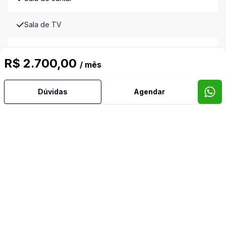
Sala de TV
Semi Mobiliado
R$ 2.700,00
/ mês
Banheiro de Empregada
Dúvidas
Agendar
Imóveis semelhantes
Confira imóveis semelhantes
Cód:
9138
Comparar
Có