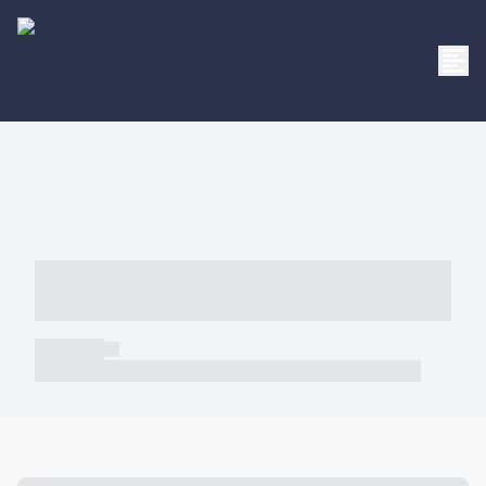
----- ----- -- ------ ---- ---- -- ----- -----
----- --- ------
----- -----
----- ----- -- ------ ---- ---- -- ----- ----- ----- --- ------