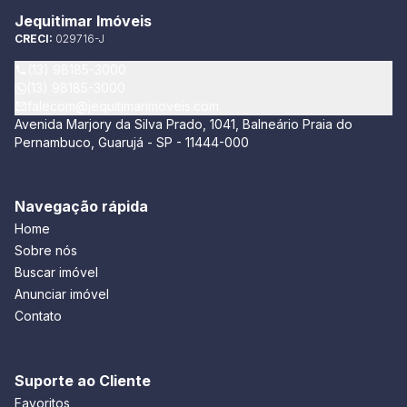
Jequitimar Imóveis
CRECI:
029716-J
(13) 98185-3000
(13) 98185-3000
falecom@jequitimarimoveis.com
Avenida Marjory da Silva Prado, 1041, Balneário Praia do
Pernambuco, Guarujá - SP - 11444-000
Navegação rápida
Home
Sobre nós
Buscar imóvel
Anunciar imóvel
Contato
Suporte ao Cliente
Favoritos