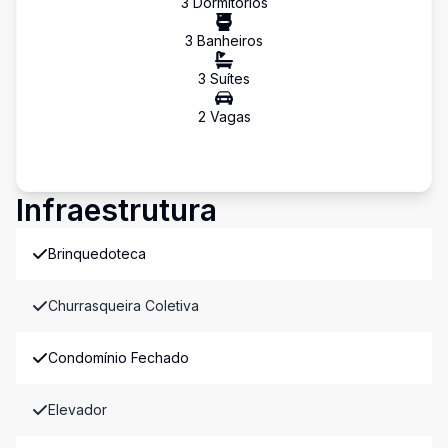
3
Dormitório
s
3
Banheiro
s
3
Suíte
s
2
Vaga
s
Infraestrutura
Brinquedoteca
Churrasqueira Coletiva
Condomínio Fechado
Elevador