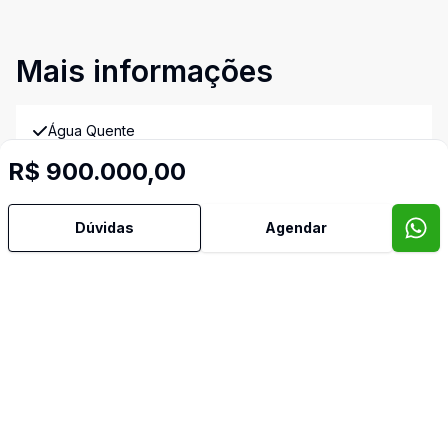
Mais informações
Água Quente
R$ 900.000,00
Ar Condicionado
Dúvidas
Agendar
Área de Serviço
Banheiro Social
Cozinha Planejada
Dependência de Empregada
Dormitório com Armários