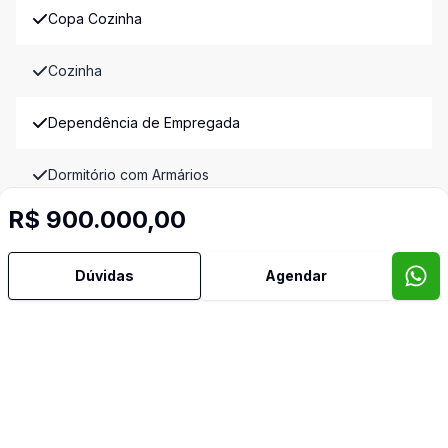
Copa Cozinha
Cozinha
Dependência de Empregada
Dormitório com Armários
R$ 900.000,00
Lavabo
Dúvidas
Agendar
Reformado
Sacada
Sala de Jantar
Sala de TV