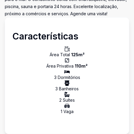
piscina, sauna e portaria 24 horas. Excelente localização,
próximo a comércios e serviços. Agende uma visita!
Características
Área Total
125
m²
Área Privativa
110
m²
3
Dormitório
s
3
Banheiro
s
2
Suíte
s
1
Vaga