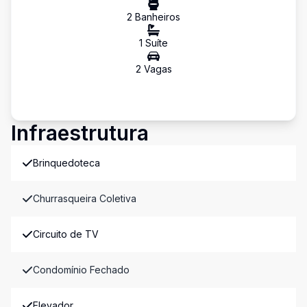
2
Banheiro
s
1
Suíte
2
Vaga
s
Infraestrutura
Brinquedoteca
Churrasqueira Coletiva
Circuito de TV
Condomínio Fechado
Elevador