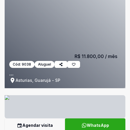
R$ 11.800,00
/ mês
Cód:
9038
Aluguel
...
Asturias, Guarujá - SP
Agendar visita
WhatsApp