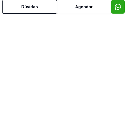
Dúvidas
Agendar
Mais informações
Ar Condicionado
Área de Serviço
Armários Embutidos
Banheiro Social
Cozinha Planejada