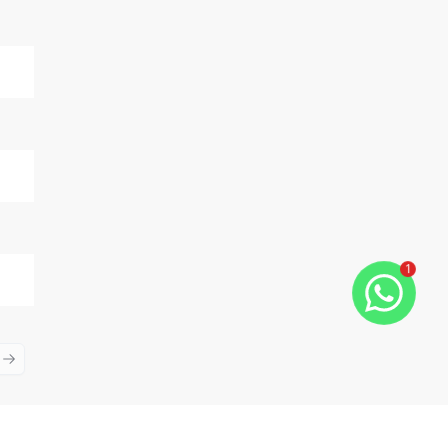
1
ious slide
Next slide