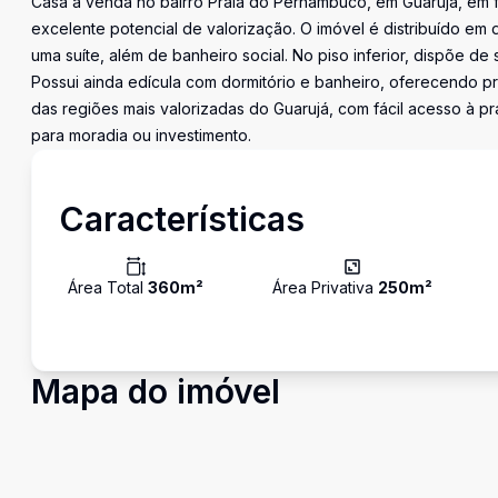
Casa à venda no bairro Praia do Pernambuco, em Guarujá, em 
excelente potencial de valorização. O imóvel é distribuído em 
uma suíte, além de banheiro social. No piso inferior, dispõe de
Possui ainda edícula com dormitório e banheiro, oferecendo p
das regiões mais valorizadas do Guarujá, com fácil acesso à pr
para moradia ou investimento.
Características
Área Total
360
m²
Área Privativa
250
m²
Mapa do imóvel