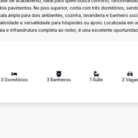
fase de acabamento, ideal para quem busca conforto, funcionalida
dois pavimentos. No piso superior, conta com três dormitórios, send
 sala ampla para dois ambientes, cozinha, lavanderia e banheiro socia
raticidade e versatilidade para hóspedes ou apoio. Localizada em 
aia e infraestrutura completa ao redor, é uma excelente oportunida
3
Dormitório
s
3
Banheiro
s
1
Suíte
2
Vaga