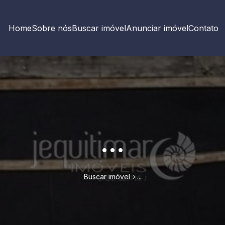
Home
Sobre nós
Buscar imóvel
Anunciar imóvel
Contato
...
Buscar imóvel
...