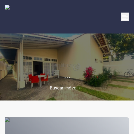
...
Buscar imóvel
...