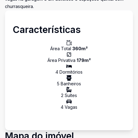
churrasqueira.
Características
Área Total
360
m²
Área Privativa
179
m²
4
Dormitório
s
5
Banheiro
s
2
Suíte
s
4
Vaga
s
Mapa do imóvel