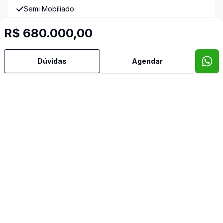
Semi Mobiliado
R$ 680.000,00
Banheiro de Empregada
Imóveis semelhantes
Dúvidas
Agendar
Confira imóveis semelhantes
Cód:
9136
Comparar
Có