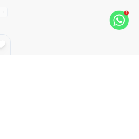
1
ious slide
Next slide
Cód:
4136
Comparar