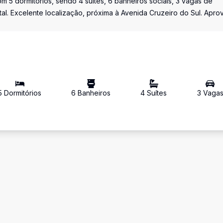
 5 dormitórios, sendo 4 suítes, 6 banheiros sociais, 3 vagas de
tal. Excelente localização, próxima à Avenida Cruzeiro do Sul. Apro
5
Dormitório
s
6
Banheiro
s
4
Suíte
s
3
Vaga