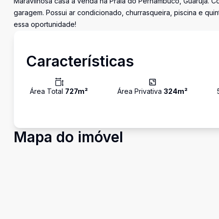
Maravilhosa casa à venda na Praia do Pernambuco, Guarujá. Com
garagem. Possui ar condicionado, churrasqueira, piscina e quin
essa oportunidade!
Características
Área Total
727
m²
Área Privativa
324
m²
Mapa do imóvel