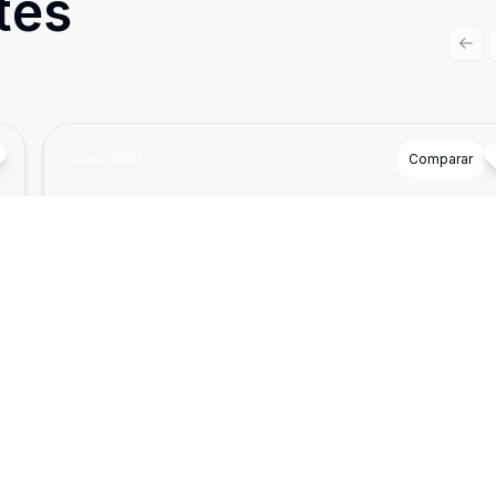
tes
Prev
Cód:
4894
Comparar