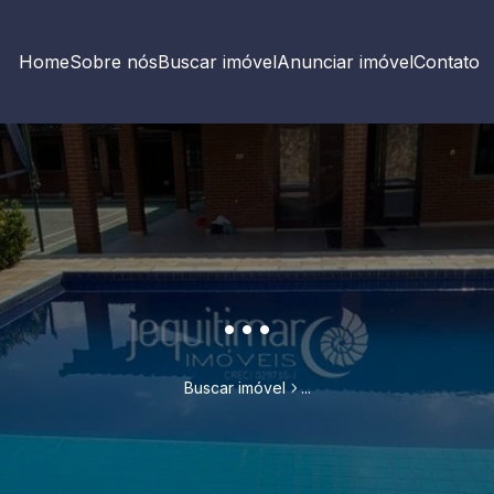
Home
Sobre nós
Buscar imóvel
Anunciar imóvel
Contato
...
Buscar imóvel
...