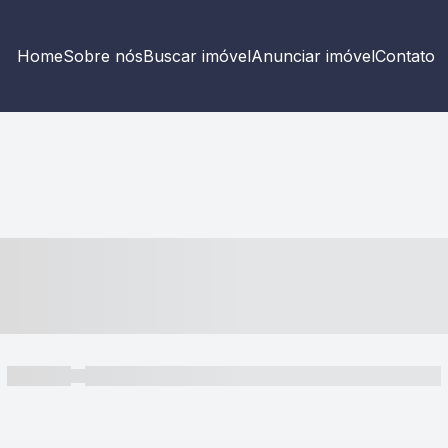
Home
Sobre nós
Buscar imóvel
Anunciar imóvel
Contato
----- ---- ---- -- ----
----- -----
----- ----- -- ------ ---- ---- -- ----- ----- ----- --- ------