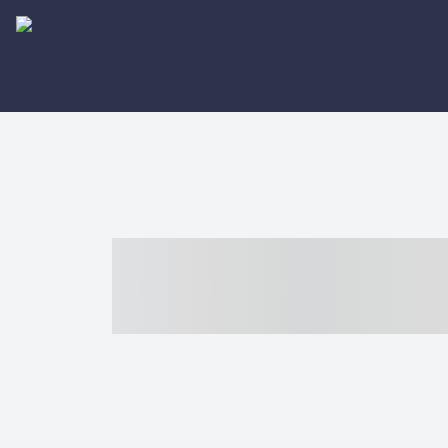
----- ----- -- -
- ------