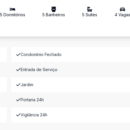
5
Dormitório
s
5
Banheiro
s
5
Suíte
s
4
Vaga
Condomínio Fechado
Entrada de Serviço
Jardim
Portaria 24h
Vigilância 24h