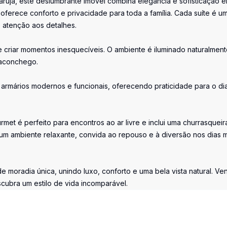
rujá, este deslumbrante imóvel combina elegância e sofisticação 
 oferece conforto e privacidade para toda a família. Cada suíte é u
 atenção aos detalhes.
 e criar momentos inesquecíveis. O ambiente é iluminado naturalment
 aconchego.
armários modernos e funcionais, oferecendo praticidade para o di
rmet é perfeito para encontros ao ar livre e inclui uma churrasqueir
 um ambiente relaxante, convida ao repouso e à diversão nos dias 
 moradia única, unindo luxo, conforto e uma bela vista natural. Ve
ubra um estilo de vida incomparável.