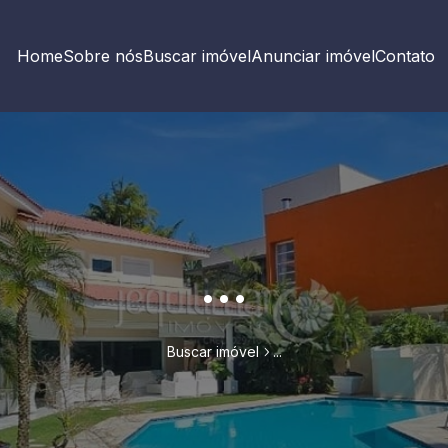
Home
Sobre nós
Buscar imóvel
Anunciar imóvel
Contato
...
Buscar imóvel
...