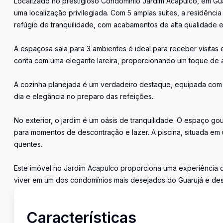
Localizado no prestigioso Condomínio Jardim Acapulco, em Gua
uma localização privilegiada. Com 5 amplas suítes, a residência
refúgio de tranquilidade, com acabamentos de alta qualidade e
A espaçosa sala para 3 ambientes é ideal para receber visitas
conta com uma elegante lareira, proporcionando um toque de
A cozinha planejada é um verdadeiro destaque, equipada com 
dia e elegância no preparo das refeições.
No exterior, o jardim é um oásis de tranquilidade. O espaço gou
para momentos de descontração e lazer. A piscina, situada em
quentes.
Este imóvel no Jardim Acapulco proporciona uma experiência de
viver em um dos condomínios mais desejados do Guarujá e desc
Características