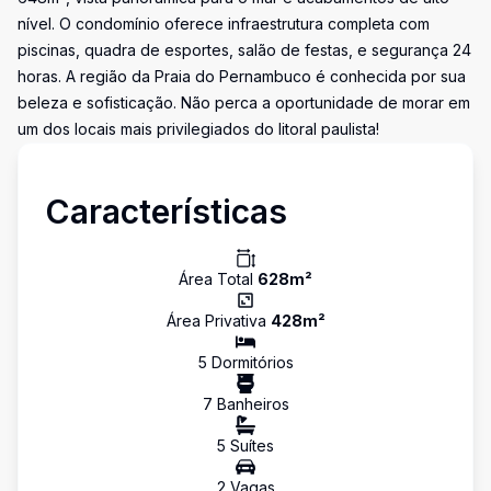
nível. O condomínio oferece infraestrutura completa com
piscinas, quadra de esportes, salão de festas, e segurança 24
horas. A região da Praia do Pernambuco é conhecida por sua
beleza e sofisticação. Não perca a oportunidade de morar em
um dos locais mais privilegiados do litoral paulista!
Características
Área Total
628
m²
Área Privativa
428
m²
5
Dormitório
s
7
Banheiro
s
5
Suíte
s
2
Vaga
s