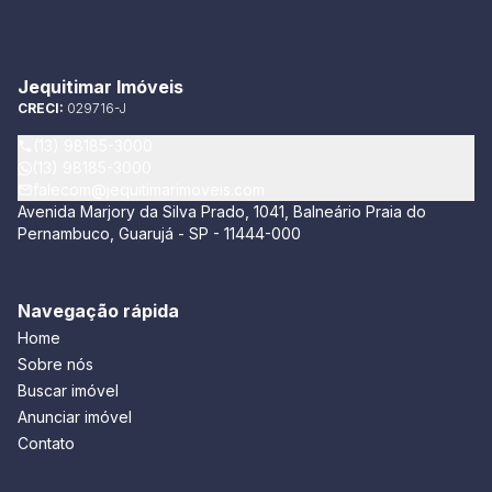
Jequitimar Imóveis
CRECI:
029716-J
(13) 98185-3000
(13) 98185-3000
falecom@jequitimarimoveis.com
Avenida Marjory da Silva Prado, 1041, Balneário Praia do
Pernambuco, Guarujá - SP - 11444-000
Navegação rápida
Home
Sobre nós
Buscar imóvel
Anunciar imóvel
Contato