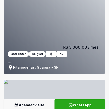
R$ 3.000,00
/ mês
Cód:
8997
Aluguel
...
Pitangueiras, Guarujá - SP
Agendar visita
WhatsApp