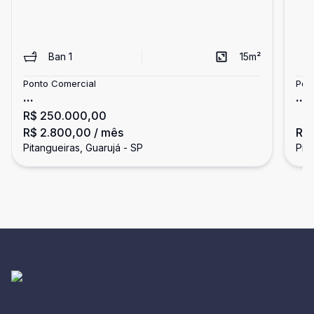
Ban
1
15
m²
Ponto Comercial
Pon
...
...
R$ 250.000,00
R$ 2.800,00
/ mês
R$ 
Pitangueiras, Guarujá - SP
Pit