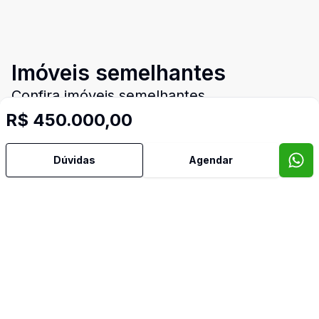
Imóveis semelhantes
Confira imóveis semelhantes
R$ 450.000,00
Dúvidas
Agendar
Cód:
TE7995
Comparar
Có