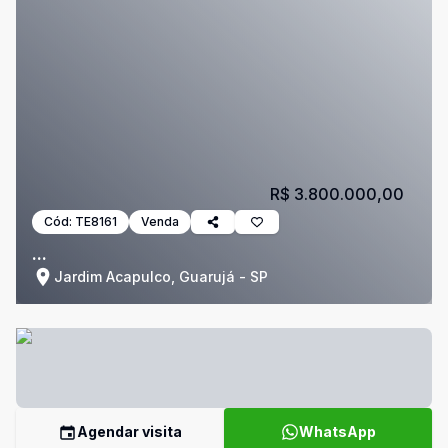
R$ 3.800.000,00
Cód:
TE8161
Venda
...
Jardim Acapulco, Guarujá - SP
Agendar visita
WhatsApp