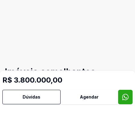
Imóveis semelhantes
R$ 3.800.000,00
Confira imóveis semelhantes
Dúvidas
Agendar
Cód:
TE9024
Comparar
Có