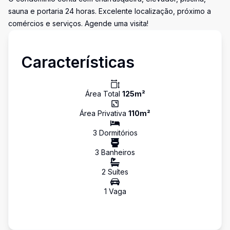
sauna e portaria 24 horas. Excelente localização, próximo a
comércios e serviços. Agende uma visita!
Características
Área Total
125
m²
Área Privativa
110
m²
3
Dormitório
s
3
Banheiro
s
2
Suíte
s
1
Vaga