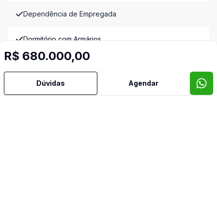
Dependência de Empregada
Dormitório com Armários
R$ 680.000,00
Sacada
Dúvidas
Agendar
Sala de Jantar
Sala de TV
Semi Mobiliado
Split
Vista para o Mar
Vista Panorâmica