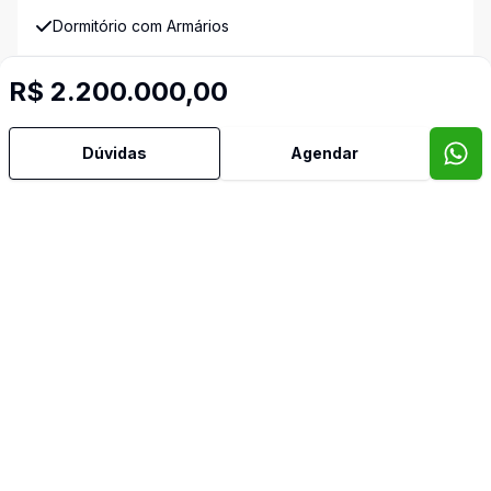
Dormitório com Armários
Estar Íntimo
R$ 2.200.000,00
Lareira
Dúvidas
Agendar
Lavabo
Piscina
Quintal
Sala de Jantar
Sala de TV
Sauna