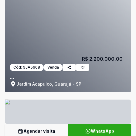
R$ 2.200.000,00
Cód:
GJA5608
Venda
...
Jardim Acapulco, Guarujá - SP
Agendar visita
WhatsApp