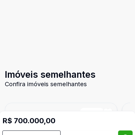
Imóveis semelhantes
Confira imóveis semelhantes
Cód:
TE7995
Comparar
Có
R$ 700.000,00