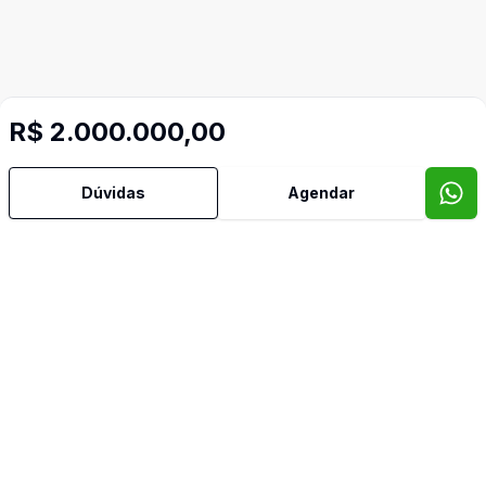
R$ 2.000.000,00
Video do imóvel
Dúvidas
Agendar
Imóveis semelhantes
Confira imóveis semelhantes
Cód:
TE9024
Comparar
Có